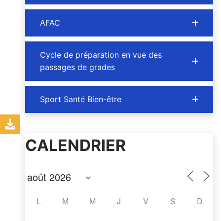
AFAC
Cycle de préparation en vue des
passages de grades
Sport Santé Bien-être
CALENDRIER
L
M
M
J
V
S
D