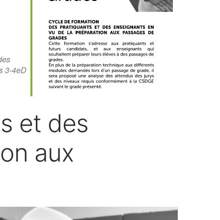
Office 365
Outlook Live
des
s 3-4eD
s et des
ion aux