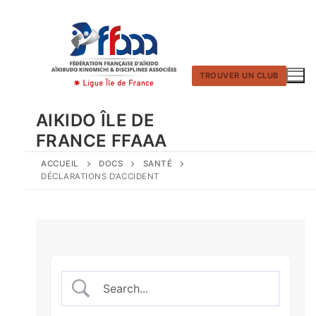
Aller
au
contenu
TROUVER UN CLUB
AIKIDO ÎLE DE
FRANCE FFAAA
ACCUEIL
DOCS
SANTÉ
DÉCLARATIONS D’ACCIDENT